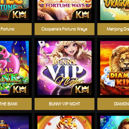
 Fortune
Cleopatra's Fortune Ways
Mahjong Dr
THE BANK
BUNNY VIP NIGHT
DIAMON