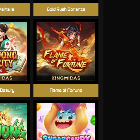
Valhalla
Gold Rush Bonanza
 Beauty
Flame of Fortune