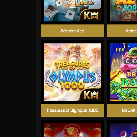
Wonder Ace
Aztec
Treasures of Olympus 1000
BREAK 