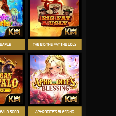
PEARLS
THE BIG THE FAT THE UGLY
FFALO 5000
APHRODITE’S BLESSING