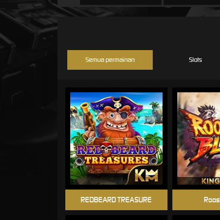
Semua permainan
Slots
REDBEARD TREASURE
Roost