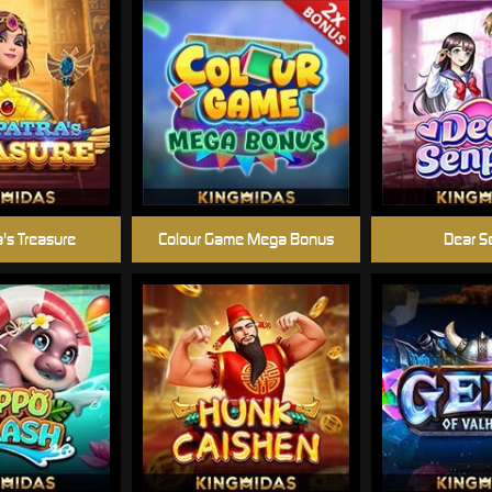
a's Treasure
Colour Game Mega Bonus
Dear S