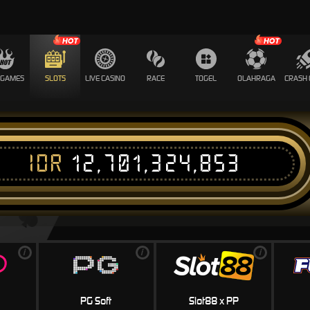
 GAMES
SLOTS
LIVE CASINO
RACE
TOGEL
OLAHRAGA
CRASH
IDR
12,701,324,853
i
i
i
a
PG Soft
Slot88 x PP