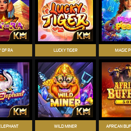
 OF RA
LUCKY TIGER
MAGIC 
ELEPHANT
WILD MINER
AFRICAN BU