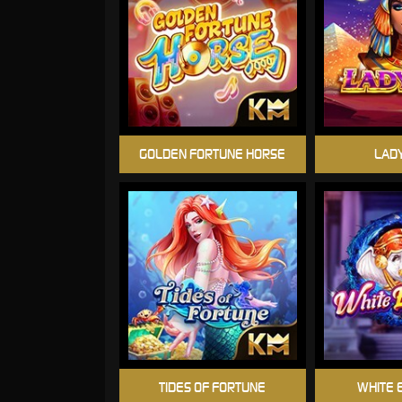
GOLDEN FORTUNE HORSE
LADY
TIDES OF FORTUNE
WHITE 