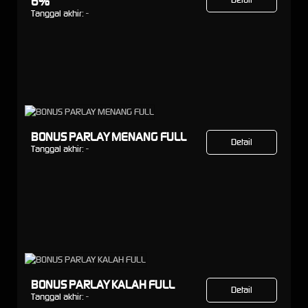
6%
Tanggal akhir:
-
BONUS PARLAY MENANG FULL
Detail
Tanggal akhir:
-
BONUS PARLAY KALAH FULL
Detail
Tanggal akhir:
-