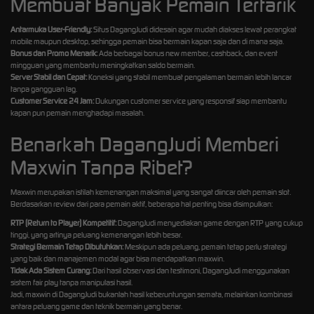
Membuat Banyak Pemain Tertarik
Antarmuka User-Friendly:
Situs DagangJudi didesain agar mudah diakses lewat perangkat
mobile maupun desktop, sehingga pemain bisa bermain kapan saja dan di mana saja.
Bonus dan Promo Menarik:
Ada berbagai bonus new member, cashback, dan event
mingguan yang membantu meningkatkan saldo bermain.
Server Stabil dan Cepat:
Koneksi yang stabil membuat pengalaman bermain lebih lancar
tanpa gangguan lag.
Customer Service 24 Jam:
Dukungan customer service yang responsif siap membantu
kapan pun pemain menghadapi masalah.
Benarkah DagangJudi Memberi
Maxwin Tanpa Ribet?
Maxwin merupakan istilah kemenangan maksimal yang sangat diincar oleh pemain slot.
Berdasarkan review dari para pemain aktif, beberapa hal penting bisa disimpulkan:
RTP (Return to Player) Kompetitif:
DagangJudi menyediakan game dengan RTP yang cukup
tinggi, yang artinya peluang kemenangan lebih besar.
Strategi Bermain Tetap Dibutuhkan:
Meskipun ada peluang, pemain tetap perlu strategi
yang baik dan manajemen modal agar bisa mendapatkan maxwin.
Tidak Ada Sistem Curang:
Dari hasil observasi dan testimoni, DagangJudi menggunakan
sistem fair play tanpa manipulasi hasil.
Jadi, maxwin di DagangJudi bukanlah hasil keberuntungan semata, melainkan kombinasi
antara peluang game dan teknik bermain yang benar.