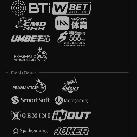
Crash Game