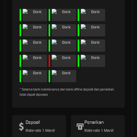
* Selama bank maintenance dan bank offline deposit dan penarikan
tidak dapat diproses
Deposit
Penarikan
Rata-rata 1 Menit
Rata-rata 1 Menit